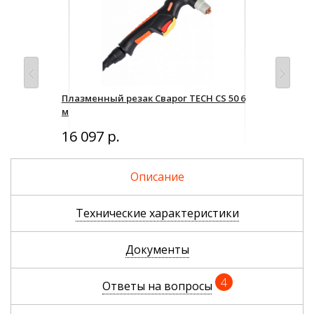
Плазменный резак Сварог TECH CS 50 6
Кос
м
Уто
16 097 р.
Описание
Технические характеристики
Документы
4
Ответы на вопросы