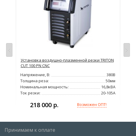
MA
Установка воздушно-плазменной резки TRITON
Уст
CUT 100 PN CNC
REA
220В
Напряжение, В:
380В
Нап
60А
Толщина реза:
50мм
Тол
9кВт
Номинальная мощность:
16,8кВА
Мо
Ток резки:
20-105А
Рас
218 000 р.
Возможен ОПТ!
Принимаем к оплате