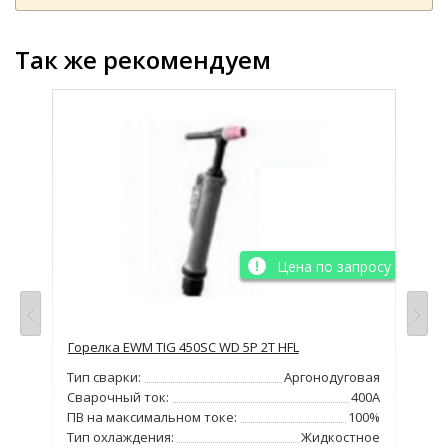
Так же рекомендуем
просу
Цена по запросу
Горелка EWM TIG 450SC WD 5P 2T HFL
Гор
овая
Тип сварки:
Аргонодуговая
Тип
260А
Сварочный ток:
400А
Сва
00%
ПВ на максимальном токе:
100%
ПВ 
ное
Тип охлаждения:
Жидкостное
Тип