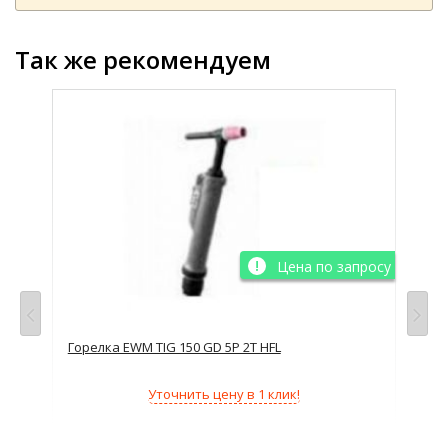
Так же рекомендуем
просу
Цена по запросу
Горелка EWM TIG 150 GD 5P 2T HFL
Гор
Тип
Уточнить цену в 1 клик!
Сва
ПВ 
Тип