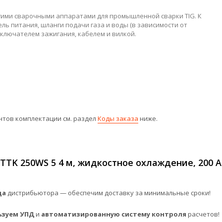
гими сварочными аппаратами для промышленной сварки TIG. К
 питания, шланги подачи газа и воды (в зависимости от
ыключателем зажигания, кабелем и вилкой.
нтов комплектации см. раздел
Коды заказа
ниже.
TTK 250WS 5 4 м, жидкостное охлаждение, 200 А
да
дистрибьютора — обеспечим доставку за минимальные сроки!
ьзуем УПД
и
автоматизированную систему контроля
расчетов!