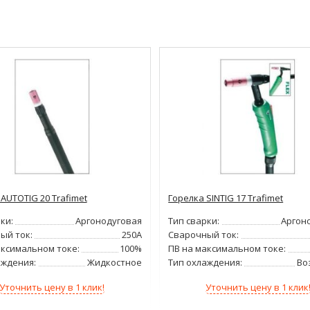
AUTOTIG 20 Trafimet
Горелка SINTIG 17 Trafimet
ки:
Аргонодуговая
Тип сварки:
Аргон
ый ток:
250А
Сварочный ток:
аксимальном токе:
100%
ПВ на максимальном токе:
аждения:
Жидкостное
Тип охлаждения:
Во
Уточнить цену в 1 клик!
Уточнить цену в 1 клик