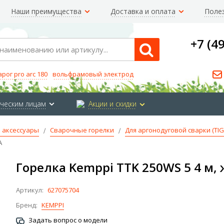
Наши преимущества
Доставка и оплата
Поле
+7 (4
Search
арог pro arc 180
вольфрамовый электрод
ческим лицам
Акции и скидки
 аксессуары
Сварочные горелки
Для аргонодуговой сварки (TIG
А
Горелка Kemppi TTK 250WS 5 4 м,
Артикул:
627075704
Бренд:
KEMPPI
Задать вопрос о модели