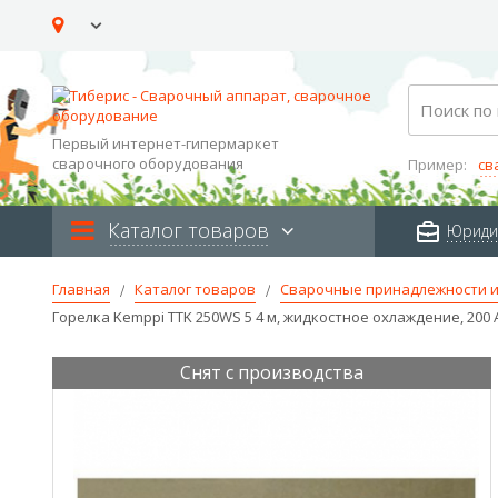
Skip
to
Content
Search
Первый интернет-гипермаркет
сварочного оборудования
Пример:
св
Каталог товаров
Юриди
Главная
Каталог товаров
Сварочные принадлежности и
Горелка Kemppi TTK 250WS 5 4 м, жидкостное охлаждение, 200 
Снят с производства