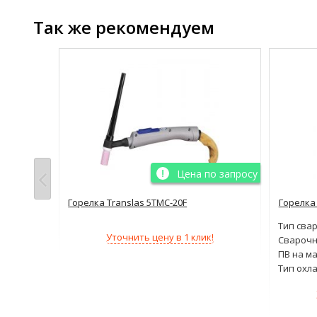
Так же рекомендуем
о запросу
Цена по запросу
Горелка Translas 5TMC-20F
Горелка 
одуговая
Тип свар
Уточнить цену в 1 клик!
400А
Сварочн
100%
ПВ на м
дкостное
Тип охл
!