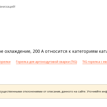
анизаций!
е охлаждение, 200 А относится к категориям кат
орелки
Горелка для аргонодуговой сварки (TIG)
TIG горелка с 
есущественными отклонениями от описания, данного на сайте. Уточняйте и