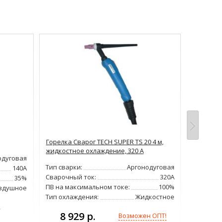
Горелка Сварог TECH SUPER TS 20 4 м,
Горелка 
жидкостное охлаждение, 320 А
одуговая
Тип свар
Тип сварки:
Аргонодуговая
140А
Сварочн
Сварочный ток:
320А
35%
ПВ на ма
ПВ на максимальном токе:
100%
здушное
Тип охла
Тип охлаждения:
Жидкостное
!
8 929 р.
Возможен ОПТ!