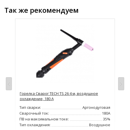
Так же рекомендуем
Горелка Сварог TECH TS 26 4 м, воздушное
Соп
охлаждение, 180 А
25кг
Тип сварки:
Аргонодуговая
5DIN
Сварочный ток:
180А
7мм
ПВ на максимальном токе:
35%
Тип охлаждения:
Воздушное