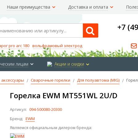
Наши преимущества
Доставка и оплата
Поле
+7 (4
Search
арог pro arc 180
вольфрамовый электрод
ческим лицам
Акции и скидки
 аксессуары
Сварочные горелки
Для полуавтома (MIG)
Горел
Горелка EWM MT551WL 2U/D
Артикул:
094-500080-20300
Бренд:
EWM
Являемся официальным дилером бренда: