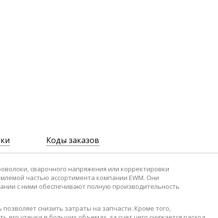
ики
Коды заказов
роволоки, сварочного напряжения или корректировки
емлемой частью ассортимента компании EWM. Они
тании с ними обеспечивают полную производительность
позволяет снизить затраты на запчасти. Кроме того,
 его утечки в больших объемах, за счет чего снижается расход