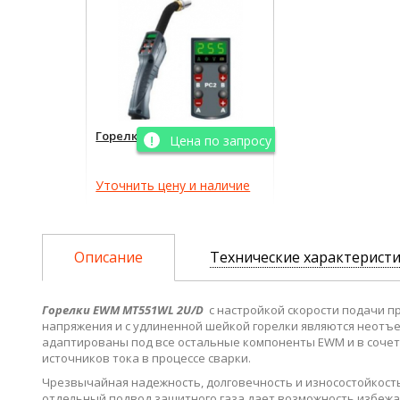
Горелка EWM MT551WL PC2
Цена по запросу
Уточнить цену и наличие
Описание
Технические характерист
Горелки EWM MT551WL 2U/D
с настройкой скорости подачи п
напряжения и с удлиненной шейкой горелки являются неотъ
адаптированы под все остальные компоненты EWM и в соче
источников тока в процессе сварки.
Чрезвычайная надежность, долговечность и износостойкость 
отдельный подвод защитного газа дает возможность избежать