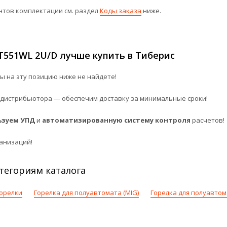
нтов комплектации см. раздел
Коды заказа
ниже.
551WL 2U/D лучше купить в Тиберис
 на эту позицию ниже не найдете!
дистрибьютора — обеспечим доставку за минимальные сроки!
ьзуем УПД
и
автоматизированную систему контроля
расчетов!
анизаций!
тегориям каталога
орелки
Горелка для полуавтомата (MIG)
Горелка для полуавтом