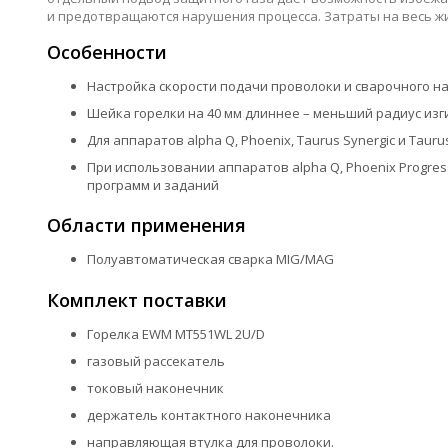
и предотвращаются нарушения процесса. Затраты на весь ж
Особенности
Настройка скорости подачи проволоки и сварочного 
Шейка горелки на 40 мм длиннее – меньший радиус изг
Для аппаратов alpha Q, Phoenix, Taurus Synergic и Taurus
При использовании аппаратов alpha Q, Phoenix Progress
программ и заданий
Области применения
Полуавтоматическая сварка MIG/MAG
Комплект поставки
Горелка EWM MT551WL 2U/D
газовый рассекатель
токовый наконечник
держатель контактного наконечника
направляющая втулка для проволоки.