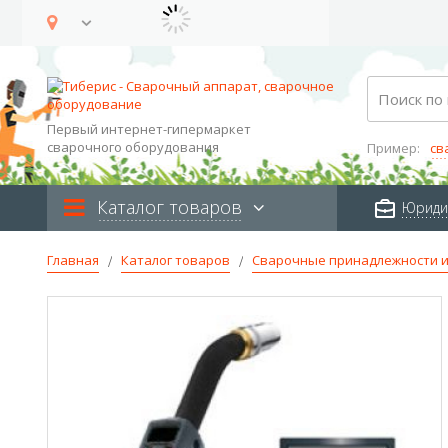
Skip
to
Content
Search
Первый интернет-гипермаркет
сварочного оборудования
Пример:
св
Каталог товаров
Юриди
Главная
Каталог товаров
Сварочные принадлежности и