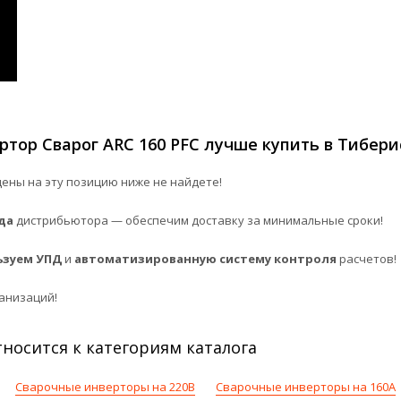
тор Сварог ARC 160 PFC лучше купить в Тибери
ены на эту позицию ниже не найдете!
да
дистрибьютора — обеспечим доставку за минимальные сроки!
ьзуем УПД
и
автоматизированную систему контроля
расчетов!
анизаций!
носится к категориям каталога
Сварочные инверторы на 220В
Сварочные инверторы на 160А