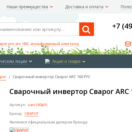
Наши преимущества
Доставка и оплата
Поле
+7 (4
Search
арог pro arc 180
вольфрамовый электрод
ческим лицам
Акции и скидки
рог
Сварочный инвертор Сварог ARC 160 PFC
Сварочный инвертор Сварог ARC 
Артикул:
sarc160pfc
Бренд:
СВАРОГ
Являемся официальным дилером бренда: