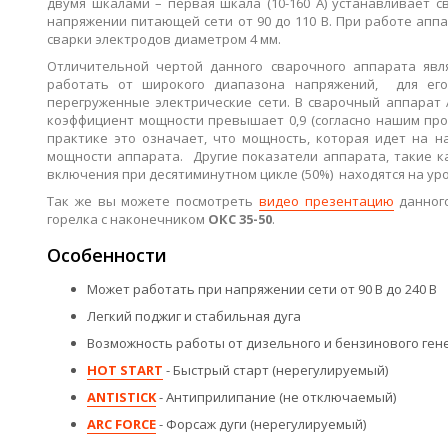
двумя шкалами – первая шкала (10-160 А) устанавливает 
напряжении питающей сети от 90 до 110 В. При работе апп
сварки электродов диаметром 4 мм.
Отличительной чертой данного сварочного аппарата явл
работать от широкого диапазона напряжений, для его
перегруженные электрические сети. В сварочный аппарат 
коэффициент мощности превышает 0,9 (согласно нашим пров
практике это означает, что мощность, которая идет на н
мощности аппарата. Другие показатели аппарата, такие ка
включения при десятиминутном цикле (50%) находятся на у
Так же вы можете посмотреть
видео презентацию
данного
горелка с наконечником
ОКС 35-50
.
Особенности
Может работать при напряжении сети от 90 В до 240 В
Легкий поджиг и стабильная дуга
Возможность работы от дизельного и бензинового ген
HOT START
- Быстрый старт (нерегулируемый)
ANTISTICK
- Антиприлипание (не отключаемый)
ARC FORCE
- Форсаж дуги (нерегулируемый)