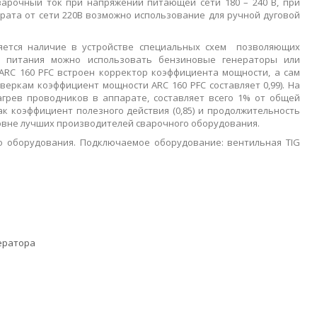
сварочный ток при напряжении питающей сети 180 – 240 В, при
арата от сети 220В возможно использование для ручной дуговой
яется наличие в устройстве специальных схем позволяющих
 питания можно использовать бензиновые генераторы или
ARC 160 PFC встроен корректор коэффициента мощности, а сам
еркам коэффициент мощности ARC 160 PFC составляет 0,99). На
агрев проводников в аппарате, составляет всего 1% от общей
к коэффициент полезного действия (0,85) и продолжительность
ровне лучших производителей сварочного оборудования.
 оборудования. Подключаемое оборудование: вентильная TIG
ератора