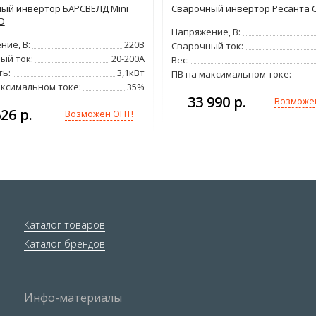
ый инвертор БАРСВЕЛД Mini
Сварочный инвертор Ресанта С
D
Напряжение, В:
ние, В:
220В
Сварочный ток:
ый ток:
20-200А
Вес:
ь:
3,1кВт
ПВ на максимальном токе:
аксимальном токе:
35%
33 990 р.
Возможе
626 р.
Возможен ОПТ!
Каталог товаров
Каталог брендов
Инфо-материалы