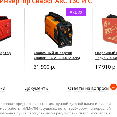
нвертор Сварог ARC 160 PFC
Акция
вертор
Сварочный инвертор
Сварочный 
Сварог PRO ARC 200 (Z209S)
Торус-200 К
31 900 р.
17 910 р.
4
ики
Документы
Ответы на вопросы
аппарат предназначенный для ручной дуговой (MMA) и ручной
жимов работы (MMA/TIG) осуществляется тумблером на передней
оложена ручка бесступенчатой регулировки сварочного тока, с