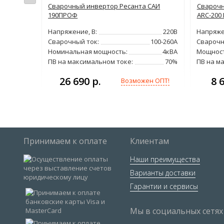
Сварочный инвертор Ресанта САИ
Сварочн
190ПРОФ
ARC-200 
220В
Напряжение, В:
220В
Напряже
10-230А
Сварочный ток:
100-260А
Сварочн
#044;4кВА
Номинальная мощность:
4кВА
Мощност
60%
ПВ на максимальном токе:
70%
ПВ на м
26 690 р.
8 
н ОПТ!
Возможен ОПТ!
Принимаем к оплате
Клиентам
Наши преимущества
Варианты доставки
Гарантии и сервисы
Мы в социальных сетях