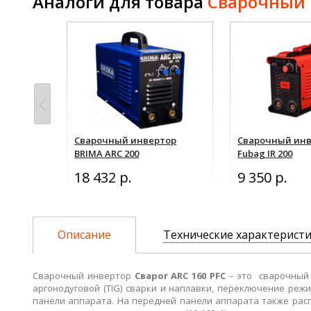
Аналоги для товара
Сварочный и
тор ПТК
Сварочный инвертор
Сварочный ин
20
BRIMA ARC 200
Fubag IR 200
18 432 р.
9 350 р.
наличие
Описание
Технические характерист
Сварочный инвертор
Сварог ARC 160 PFC
– это сварочный 
аргонодуговой (TIG) сварки и наплавки, переключение ре
панели аппарата. На передней панели аппарата также расп