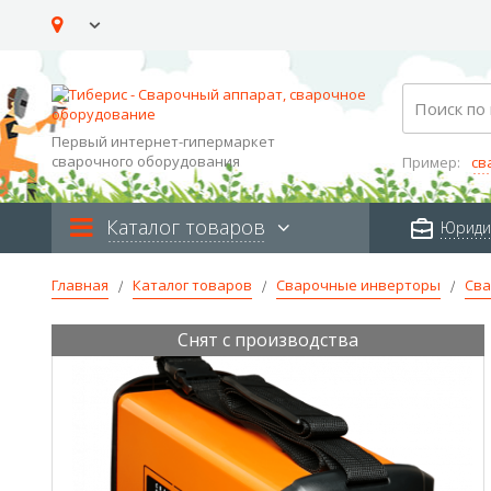
Skip
to
Content
Search
Первый интернет-гипермаркет
сварочного оборудования
Пример:
св
Каталог товаров
Юриди
Главная
Каталог товаров
Сварочные инверторы
Сва
Снят с производства