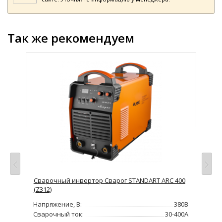
Так же рекомендуем
Сварочный инвертор Сварог STANDART ARC 400
Сва
(Z312)
Нап
380В
Напряжение, В:
380В
Сва
300А
Сварочный ток:
30-400А
Но