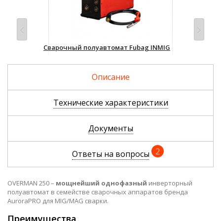
IG
Сварочный полуавтомат Fubag INMIG
Сва
250 T с горелкой FB 250 3 м
MT 
85 220 р.
Уто
Описание
Технические характеристики
Документы
2
Ответы на вопросы
OVERMAN 250 –
мощнейший однофазный
инверторный
полуавтомат в семействе сварочных аппаратов бренда
AuroraPRO для MIG/MAG сварки.
Преимущества