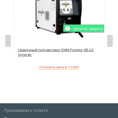
просу
Цена по запросу
Сварочный полуавтомат EWM Picomig 185 D3
Сва
Synergic
220В
Уточнить цену в 1 клик!
180А
4кВА
15кг
Принимаем к оплате