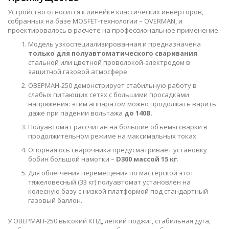
Устройство относится к линейке классических инверторов,
собранных на базе MOSFET-технологии – OVERMAN, и
проектировалось в расчете на профессиональное применение.
Модель узкоспециализированная и предназначена
только для полуавтоматического сваривания
стальной или цветной проволокой-электродом в
защитной газовой атмосфере.
ОВЕРМАН-250 демонстрирует стабильную работу в
слабых питающих сетях с большими просадками
напряжения: этим аппаратом можно продолжать варить
даже при падении вольтажа
до 140В
.
Полуавтомат рассчитан на большие объемы сварки в
продолжительном режиме на максимальных токах.
Опорная ось сварочника предусматривает установку
бобин большой намотки –
D300 массой 15 кг
.
Для облегчения перемещения по мастерской этот
тяжеловесный (33 кг) полуавтомат установлен на
колесную базу с низкой платформой под стандартный
газовый баллон.
У ОВЕРМАН-250 высокий КПД, легкий поджиг, стабильная дуга,