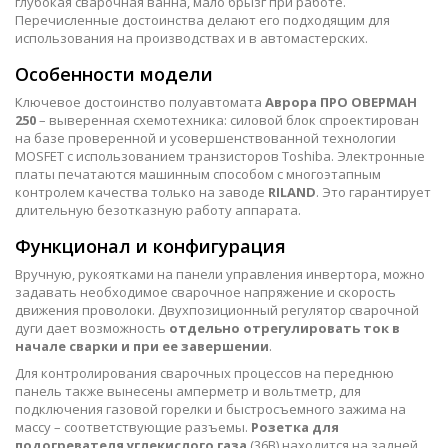
глубокая сварочная ванна, мало брызг при работе.
Перечисленные достоинства делают его подходящим для
использования на производствах и в автомастерских.
Особенности модели
Ключевое достоинство полуавтомата
Аврора ПРО ОВЕРМАН
250
– выверенная схемотехника: силовой блок спроектирован
на базе проверенной и усовершенствованной технологии
MOSFET с использованием транзисторов Toshiba. Электронные
платы печатаются машинным способом с многоэтапным
контролем качества только на заводе
RILAND
. Это гарантирует
длительную безотказную работу аппарата.
Функционал и конфигурация
Вручную, рукоятками на панели управления инвертора, можно
задавать необходимое сварочное напряжение и скорость
движения проволоки. Двухпозиционный регулятор сварочной
дуги дает возможность
отдельно отрегулировать ток в
начале сварки и при ее завершении
.
Для контролирования сварочных процессов на переднюю
панель также вынесены амперметр и вольтметр, для
подключения газовой горелки и быстросъемного зажима на
массу – соответствующие разъемы.
Розетка для
подогревателя углекислого газа
(36В) находится на задней