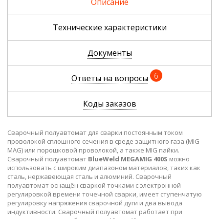
3m, блоком жидкостного охлаждения
Описание
Cool 70 и тележкой
385 350 р.
Технические характеристики
Документы
6
Ответы на вопросы
Коды заказов
Сварочный полуавтомат для сварки постоянным током
проволокой сплошного сечения в среде защитного газа (MIG-
MAG) или порошковой проволокой, а также MIG пайки.
Сварочный полуавтомат
BlueWeld MEGAMIG 400S
можно
использовать с широким диапазоном материалов, таких как
сталь, нержавеющая сталь и алюминий. Сварочный
полуавтомат оснащён сваркой точками с электронной
регулировкой времени точечной сварки, имеет ступенчатую
регулировку напряжения сварочной дуги и два вывода
индуктивности. Сварочный полуавтомат работает при