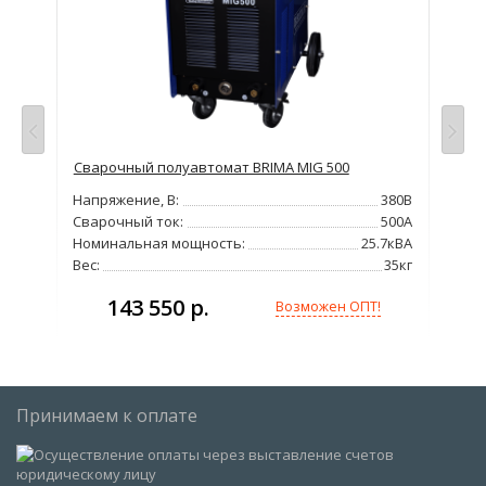
просу
Сварочный полуавтомат BRIMA MIG 500
Сва
R.A.
380В
Напряжение, В:
380В
Нап
300А
Сварочный ток:
500А
Сва
2кВт
Номинальная мощность:
25.7кВА
Мо
72кг
Вес:
35кг
Вес
143 550 р.
Возможен ОПТ!
Принимаем к оплате