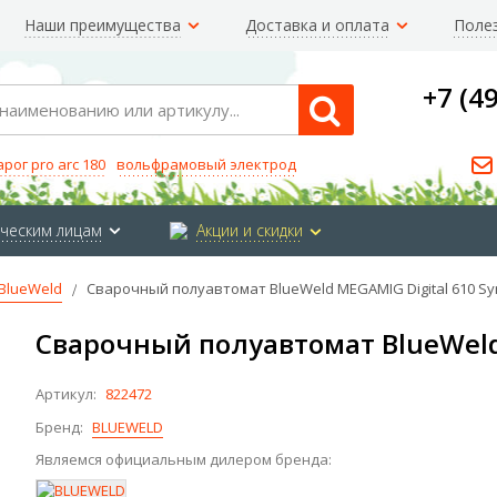
Наши преимущества
Доставка и оплата
Поле
+7 (4
Search
арог pro arc 180
вольфрамовый электрод
ческим лицам
Акции и скидки
BlueWeld
Сварочный полуавтомат BlueWeld MEGAMIG Digital 610 Sy
Сварочный полуавтомат BlueWeld 
Артикул:
822472
Бренд:
BLUEWELD
Являемся официальным дилером бренда: