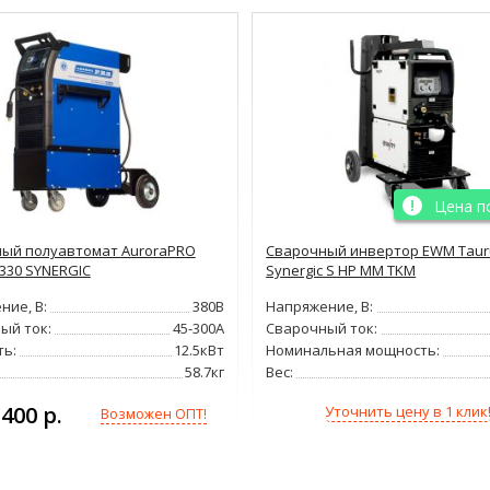
Цена п
ый полуавтомат AuroraPRO
Сварочный инвертор EWM Taur
330 SYNERGIC
Synergic S HP MM TKM
ние, В:
380В
Напряжение, В:
ый ток:
45-300А
Сварочный ток:
ь:
12.5кВт
Номинальная мощность:
58.7кг
Вес:
 400 р.
Уточнить цену в 1 клик
Возможен ОПТ!