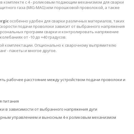
 комплекте с 4 - роликовым подающим механизмом для сварки
щитного газа (MIG-MAG) или порошковой проволокой, а также
ergic
особенно удобен для сварки различных материалов, таких
 скорости подачи проволоки зависит от выбранного напряжения
персональных программ сварки и контролировать напряжение
лебаниях от -10 до +40 градусов.
ной комплектации. Опционально к сварочному выпрямителю
нг - пакеты и многое другое.
ть рабочее расстояние между устройством подачи проволоки и
я питания
ки в зависимости от выбранного напряжения дуги
рным управлением и выносным 4-х роликовым механизмом