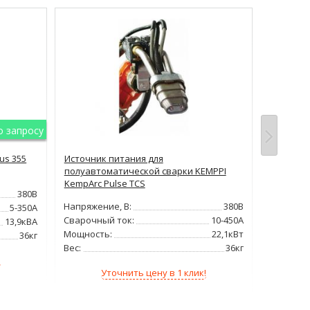
о запросу
us 355
Источник питания для
Источник
полуавтоматической сварки KEMPPI
Electric 
KempArc Pulse TCS
380В
Напряжен
Напряжение, В:
380В
5-350А
Сварочн
Сварочный ток:
10-450А
13,9кВА
Дополни
Мощность:
22,1кВт
36кг
Вес:
Вес:
36кг
!
Уточнить цену в 1 клик!