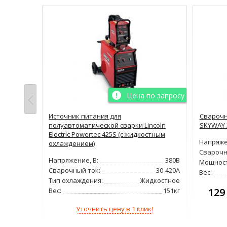
Цена по запросу
 Mig
Источник питания для
Сварочн
полуавтоматической сварки Lincoln
SKYWAY 
Electric Powertec 425S (с жидкостным
380В
Напряже
охлаждением)
40-510А
Сварочн
Напряжение, В:
380В
MMA
Мощност
Сварочный ток:
30-420А
144кг
Вес:
Тип охлаждения:
Жидкостное
129
Вес:
151кг
!
Уточнить цену в 1 клик!