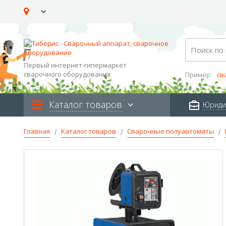
Skip
to
Content
Search
Первый интернет-гипермаркет
сварочного оборудования
Пример:
св
Каталог товаров
Юриди
Главная
Каталог товаров
Сварочные полуавтоматы