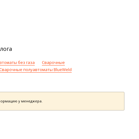
лога
втоматы без газа
Сварочные
Сварочные полуавтоматы BlueWeld
нформацию у менеджера.