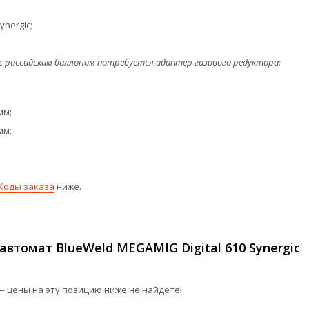
nergic;
 с российским баллоном потребуется адаптер газового редуктора:
мм;
мм;
Коды заказа
ниже.
втомат BlueWeld MEGAMIG Digital 610 Synergic
 цены на эту позицию ниже не найдете!