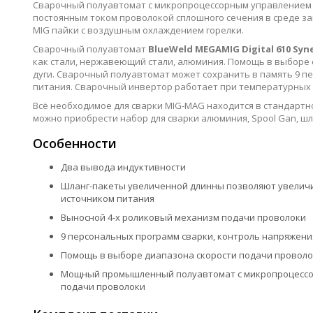
Сварочный полуавтомат с микропроцессорным управлением в
постоянным током проволокой сплошного сечения в среде за
MIG пайки с воздушным охлаждением горелки.
Сварочный полуавтомат
BlueWeld MEGAMIG Digital 610 Syn
как стали, нержавеющий стали, алюминия. Помощь в выборе
дуги. Сварочный полуавтомат может сохранить в память 9 
питания. Сварочный инвертор работает при температурных ко
Всё необходимое для сварки MIG-MAG находится в стандарт
можно приобрести набор для сварки алюминия, Spool Gan, шла
Особенности
Два вывода индуктивности
Шланг-пакеты увеличенной длинны позволяют увеличи
источником питания
Выносной 4-х роликовый механизм подачи проволоки
9 персональных программ сварки, контроль напряжени
Помощь в выборе диапазона скорости подачи проволо
Мощный промышленный полуавтомат с микропроцессо
подачи проволоки