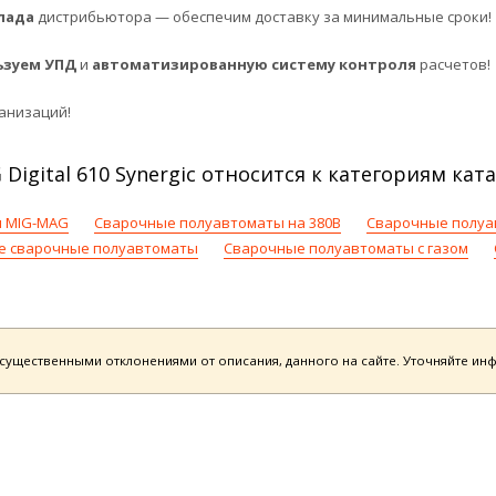
лада
дистрибьютора — обеспечим доставку за минимальные сроки!
ьзуем УПД
и
автоматизированную систему контроля
расчетов!
анизаций!
gital 610 Synergic относится к категориям ката
 MIG-MAG
Сварочные полуавтоматы на 380В
Сварочные полуа
е сварочные полуавтоматы
Сварочные полуавтоматы с газом
есущественными отклонениями от описания, данного на сайте. Уточняйте и