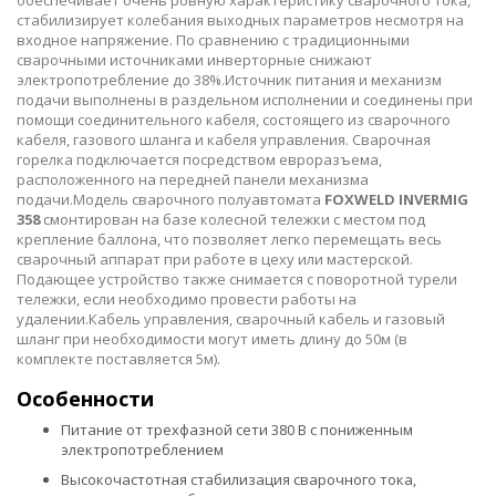
стабилизирует колебания выходных параметров несмотря на
входное напряжение. По сравнению с традиционными
сварочными источниками инверторные снижают
электропотребление до 38%.Источник питания и механизм
подачи выполнены в раздельном исполнении и соединены при
помощи соединительного кабеля, состоящего из сварочного
кабеля, газового шланга и кабеля управления. Сварочная
горелка подключается посредством евроразъема,
расположенного на передней панели механизма
подачи.Модель сварочного полуавтомата
FOXWELD INVERMIG
358
смонтирован на базе колесной тележки с местом под
крепление баллона, что позволяет легко перемещать весь
сварочный аппарат при работе в цеху или мастерской.
Подающее устройство также снимается с поворотной турели
тележки, если необходимо провести работы на
удалении.Кабель управления, сварочный кабель и газовый
шланг при необходимости могут иметь длину до 50м (в
комплекте поставляется 5м).
Особенности
Питание от трехфазной сети 380 В с пониженным
электропотреблением
Высокочастотная стабилизация сварочного тока,