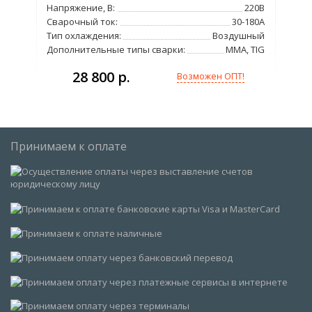
Напряжение, В:
220В
220В
Сварочный ток:
30-180А
180А
Тип охлаждения:
Воздушный
4кВА
Дополнительные типы сварки:
MMA, TIG
15кг
28 800 р.
Возможен ОПТ!
Принимаем к оплате