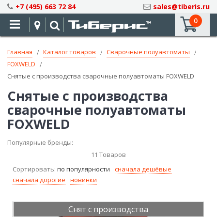
Skip
+7 (495) 663 72 84
sales@tiberis.ru
to
0
Content
Главная
Каталог товаров
Сварочные полуавтоматы
FOXWELD
Снятые с производства сварочные полуавтоматы FOXWELD
Снятые с производства
сварочные полуавтоматы
FOXWELD
Популярные бренды:
11
Товаров
Сортировать:
по популярности
сначала дешёвые
сначала дорогие
новинки
Снят с производства