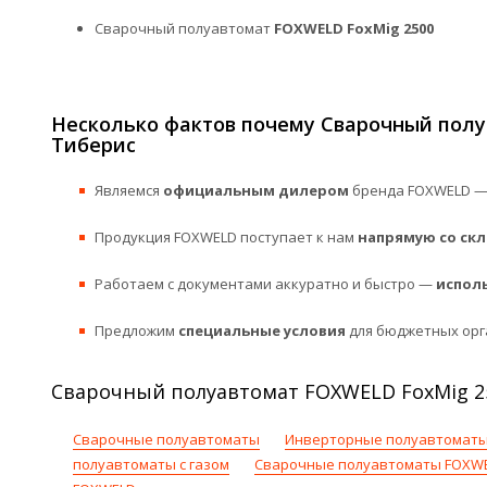
Сварочный полуавтомат
FOXWELD FoxMig 2500
Несколько фактов почему Сварочный полу
Тиберис
Являемся
официальным дилером
бренда FOXWELD — 
Продукция FOXWELD поступает к нам
напрямую со ск
Работаем с документами аккуратно и быстро —
испол
Предложим
специальные условия
для бюджетных орг
Сварочный полуавтомат FOXWELD FoxMig 25
Сварочные полуавтоматы
Инверторные полуавтоматы
полуавтоматы с газом
Сварочные полуавтоматы FOXW