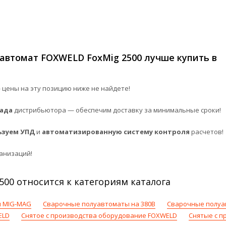
автомат FOXWELD FoxMig 2500 лучше купить в
цены на эту позицию ниже не найдете!
лада
дистрибьютора — обеспечим доставку за минимальные сроки!
ьзуем УПД
и
автоматизированную систему контроля
расчетов!
анизаций!
00 относится к категориям каталога
 MIG-MAG
Сварочные полуавтоматы на 380В
Сварочные полуа
ELD
Снятое с производства оборудование FOXWELD
Снятые с п