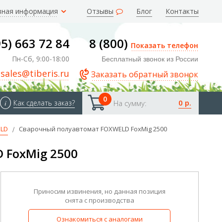
зная информация
Отзывы
Блог
Контакты
95) 663 72 84
8 (800)
Показать телефон
Пн-Сб, 9:00-18:00
Бесплатный звонок из России
sales@tiberis.ru
Заказать обратный звонок
0
0 р.
i
Как сделать заказ?
На сумму:
ELD
Сварочный полуавтомат FOXWELD FoxMig 2500
 FoxMig 2500
Приносим извинения, но данная позиция
снята с производства
Ознакомиться с аналогами