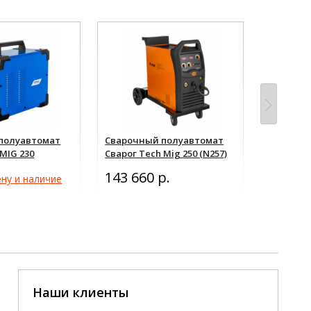
полуавтомат
Сварочный полуавтомат
Сварочн
MIG 230
Сварог Tech Mig 250 (N257)
ПТК ПРОФ
8
143 660 р.
ну и наличие
Уточнить
Наши клиенты