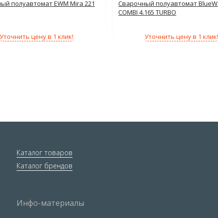
ый полуавтомат EWM Mira 221
Сварочный полуавтомат BlueW
COMBI 4.165 TURBO
Уточнить цену в 1 клик!
Уточнить цену в 1 клик
Каталог товаров
Каталог брендов
Инфо-материалы