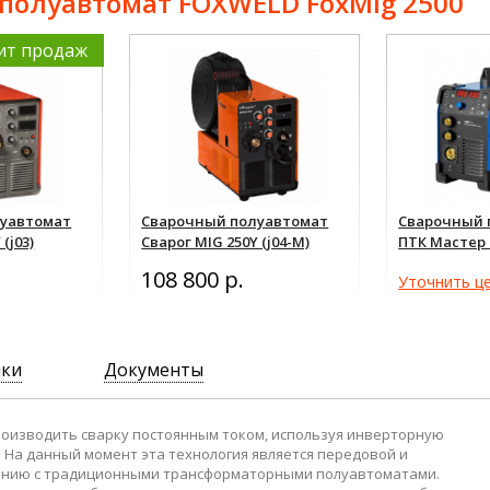
полуавтомат FOXWELD FoxMig 2500
ит продаж
луавтомат
Сварочный полуавтомат
Сварочный 
(j03)
Сварог MIG 250Y (j04-M)
ПТК Мастер 
SYNERGY D8
108 800 р.
Уточнить це
ики
Документы
оизводить сварку постоянным током, используя инверторную
 На данный момент эта технология является передовой и
нению с традиционными трансформаторными полуавтоматами.