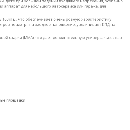
ки, даже при большом падении входящего напряжения, особенно
й аппарат для небольшого автосервиса или гаража, для
 100 кГц , что обеспечивает очень ровную характеристику
етров несмотря на входное напряжение, увеличивает КПД на
ой сварки (MMA), что дает дополнительную универсальность в
ные площадки