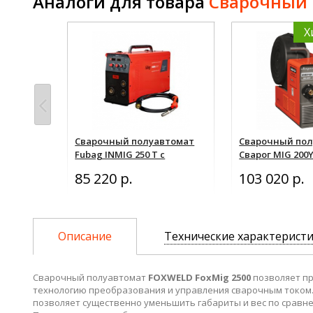
Аналоги для товара
Сварочный 
одства
Х
втомат
Сварочный полуавтомат
Сварочный по
N PLUS c
Fubag INMIG 250 T с
Сварог MIG 200Y 
м
горелкой FB 250 3 м
85 220 р.
103 020 р.
наличие
Описание
Технические характерист
Сварочный полуавтомат
FOXWELD FoxMig 2500
позволяет пр
технологию преобразования и управления сварочным током.
позволяет существенно уменьшить габариты и вес по срав