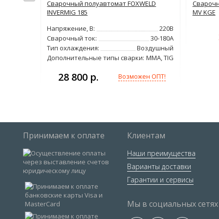
A
Сварочный полуавтомат FOXWELD
Сварочн
INVERMIG 185
MV KGE
380В
Напряжение, В:
220В
300А
Сварочный ток:
30-180А
11кВт
Тип охлаждения:
Воздушный
34кг
Дополнительные типы сварки:
MMA, TIG
28 800 р.
н ОПТ!
Возможен ОПТ!
Принимаем к оплате
Клиентам
Наши преимущества
Варианты доставки
Гарантии и сервисы
Мы в социальных сетях