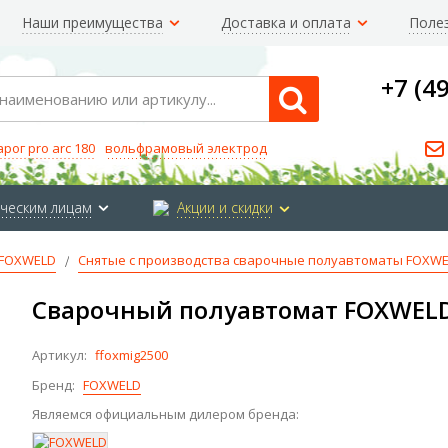
Наши преимущества
Доставка и оплата
Поле
+7 (4
Search
арог pro arc 180
вольфрамовый электрод
ческим лицам
Акции и скидки
FOXWELD
Снятые с производства сварочные полуавтоматы FOXW
Сварочный полуавтомат FOXWELD
Артикул:
ffoxmig2500
Бренд:
FOXWELD
Являемся официальным дилером бренда: