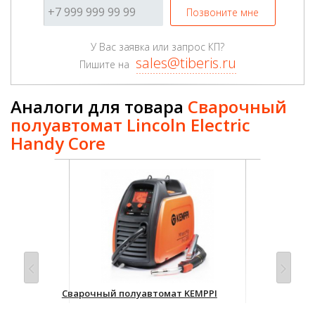
Позвоните мне
У Вас заявка или запрос КП?
sales@tiberis.ru
Пишите на
Аналоги для товара
Сварочный
полуавтомат Lincoln Electric
Handy Core
ЕР
Сварочный полуавтомат KEMPPI
Сва
MinarcMIG EVO 200
Сва