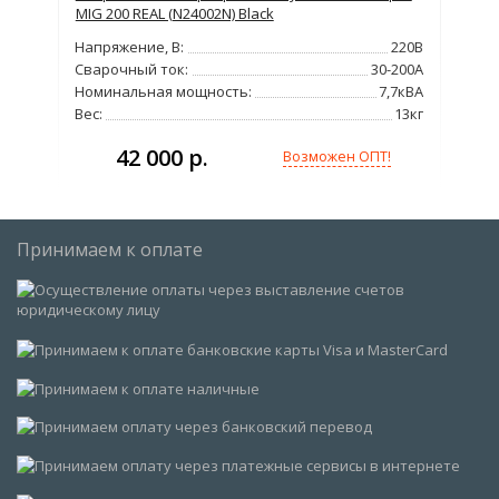
MIG 200 REAL (N24002N) Black
Wa
220В
Напряжение, В:
220В
Нап
120А
Сварочный ток:
30-200А
Сва
6кВт
Номинальная мощность:
7,7кВА
Тип
,3кг
Вес:
13кг
Вес
42 000 р.
Возможен ОПТ!
Принимаем к оплате