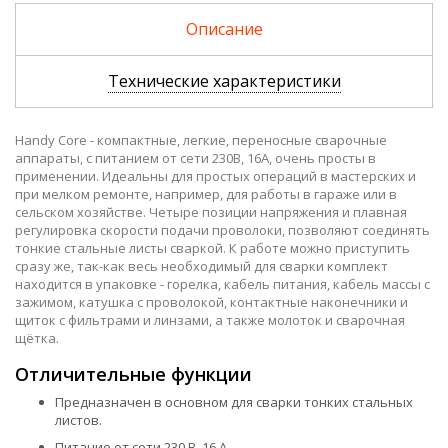
40
Уточнить цену и наличие
Описание
Технические характеристики
Handy Core - компактные, легкие, переносные сварочные
аппараты, с питанием от сети 230В, 16А, очень просты в
применении. Идеальны для простых операций в мастерских и
при мелком ремонте, например, для работы в гараже или в
сельском хозяйстве. Четыре позиции напряжения и плавная
регулировка скорости подачи проволоки, позволяют соединять
тонкие стальные листы сваркой. К работе можно приступить
сразу же, так-как весь необходимый для сварки комплект
находится в упаковке - горелка, кабель питания, кабель массы с
зажимом, катушка с проволокой, контактные наконечники и
щиток с фильтрами и линзами, а также молоток и сварочная
щётка.
Отличительные функции
Предназначен в основном для сварки тонких стальных
листов.
Питание от сети 230 В, 16 А.