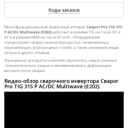
Коды заказов
Многофункциональный сварочный аппарат
Сварог Pro TIG 315
P AC/DC Multiwave (E202)
работает в режиме TIG на токах DC и
AC и в режиме MMA на токах DC и AC. Оборудование
осуществляет сварку низкоуглеродистых, легированных,
нержавеющих, разнородных сталей, а также алюминия, меди,
латуни и других сплавов.
Функционал аппарата позволяет выполнять самые сложные
технологические задачи и минимизировать деформацию
металла после сварки.
Видео-обзор сварочного инвертора Сварог
Pro TIG 315 P AC/DC Multiwave (E202)