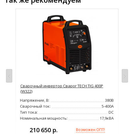
ция
P
Сварочный инвертор Сварог TECH TIG 400P
Сва
(W322)
AC
220В
Напряжение, В:
380В
Нап
300А
Сварочный ток:
5-400А
Сва
DC
Тип тока:
DC
Тип
40%
Номинальная мощность:
17,9кВА
Но
210 650 р.
Возможен ОПТ!