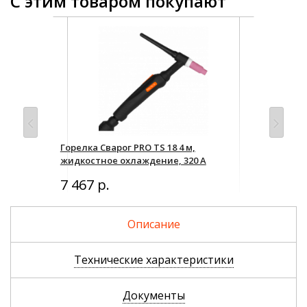
С этим товаром покупают
Горелка Сварог PRO TS 18 4 м,
Наб
жидкостное охлаждение, 320 А
МНБ
7 467 р.
1 
Описание
Технические характеристики
Документы