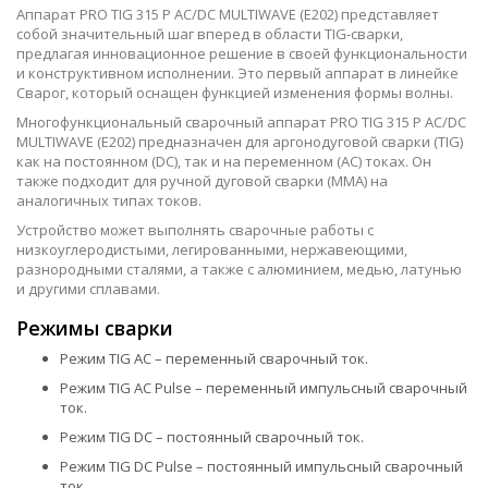
Аппарат PRO TIG 315 P AC/DC MULTIWAVE (E202) представляет
собой значительный шаг вперед в области TIG-сварки,
предлагая инновационное решение в своей функциональности
и конструктивном исполнении. Это первый аппарат в линейке
Сварог, который оснащен функцией изменения формы волны.
Многофункциональный сварочный аппарат PRO TIG 315 P AC/DC
MULTIWAVE (E202) предназначен для аргонодуговой сварки (TIG)
как на постоянном (DC), так и на переменном (AC) токах. Он
также подходит для ручной дуговой сварки (MMA) на
аналогичных типах токов.
Устройство может выполнять сварочные работы с
низкоуглеродистыми, легированными, нержавеющими,
разнородными сталями, а также с алюминием, медью, латунью
и другими сплавами.
Режимы сварки
Режим TIG AC – переменный сварочный ток.
Режим TIG AC Pulse – переменный импульсный сварочный
ток.
Режим TIG DC – постоянный сварочный ток.
Режим TIG DC Pulse – постоянный импульсный сварочный
ток.